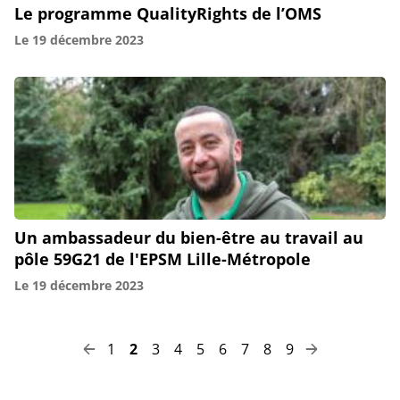
Le programme QualityRights de l’OMS
Le
19 décembre 2023
Un ambassadeur du bien-être au travail au
pôle 59G21 de l'EPSM Lille-Métropole
Le
19 décembre 2023
Page
Page
Page
Page
Page
Page
Page
Page
Page
1
2
3
4
5
6
7
8
9
Pagination
Page
Page
précédente
suivante