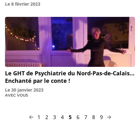
Le
8 février 2023
Le GHT de Psychiatrie du Nord-Pas-de-Calais…
Enchanté par le conte !
Le
30 janvier 2023
AVEC VOUS
Page
Page
Page
Page
Page
Page
Page
Page
Page
1
2
3
4
5
6
7
8
9
Pagination
Page
Page
précédente
suivante