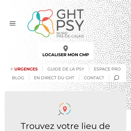
Aller
au
contenu
principal
Afficher
le
menu
LOCALISER MON CMP
URGENCES
GUIDE DE LA PSY
ESPACE PRO
RECH
BLOG
EN DIRECT DU GHT
CONTACT
Trouvez votre lieu de