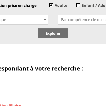
ion prise en charge
Adulte
Enfant / Ado
ique
Par compétence clé du s
espondant à votre recherche :
1
ion lilloise