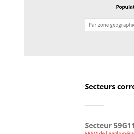
Populat
Par zone géograph
Secteurs corr
Secteur 59G1
EPSM de l'agglomérat