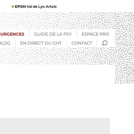
EPSM
Val de Lys-Artois
URGENCES
GUIDE DE LA PSY
ESPACE PRO
RECHERCHE
BLOG
EN DIRECT DU GHT
CONTACT