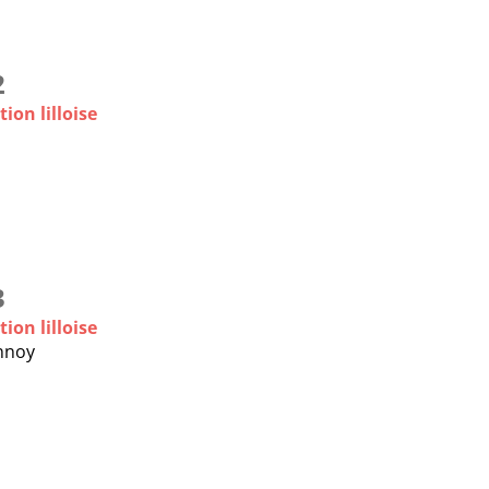
2
ion lilloise
3
ion lilloise
nnoy