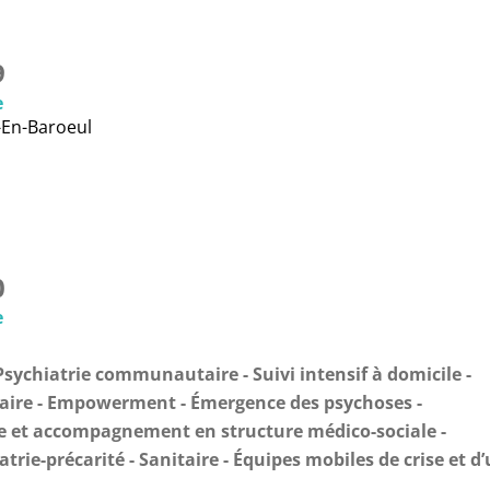
9
e
-En-Baroeul
0
e
Psychiatrie communautaire
Suivi intensif à domicile
aire
Empowerment
Émergence des psychoses
e et accompagnement en structure médico-sociale
atrie-précarité
Sanitaire
Équipes mobiles de crise et d