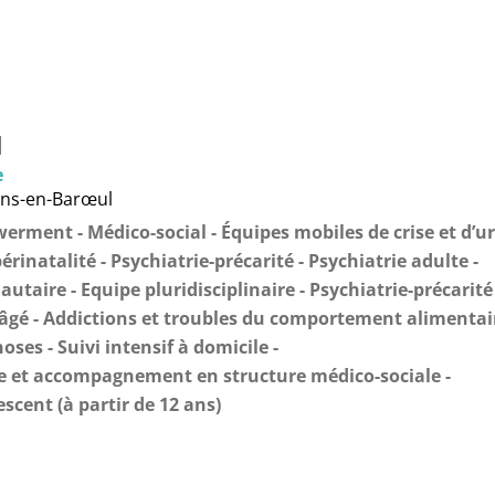
1
e
Mons-en-Barœul
werment
Médico-social
Équipes mobiles de crise et d’u
érinatalité
Psychiatrie-précarité
Psychiatrie adulte
autaire
Equipe pluridisciplinaire
Psychiatrie-précarité
 âgé
Addictions et troubles du comportement alimentai
hoses
Suivi intensif à domicile
e et accompagnement en structure médico-sociale
escent (à partir de 12 ans)