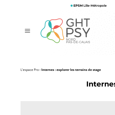
Aller
EPSM
Lille-Métropole
au
contenu
principal
Afficher
le
menu
L'espace Pro
Internes : explorer les terrains de stage
Fil
Interne
d'Ariane