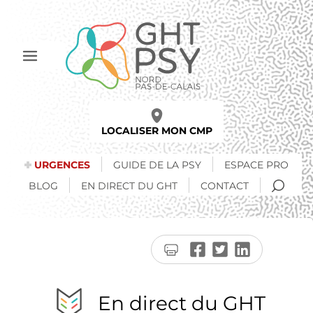
Aller
au
contenu
principal
Afficher
le
menu
LOCALISER MON CMP
URGENCES
GUIDE DE LA PSY
ESPACE PRO
RECH
BLOG
EN DIRECT DU GHT
CONTACT
Imprimer
Partager
Partager
Partager
la
sur
sur
sur
page
Facebook
Twitter
LinkedIn
En direct du GHT