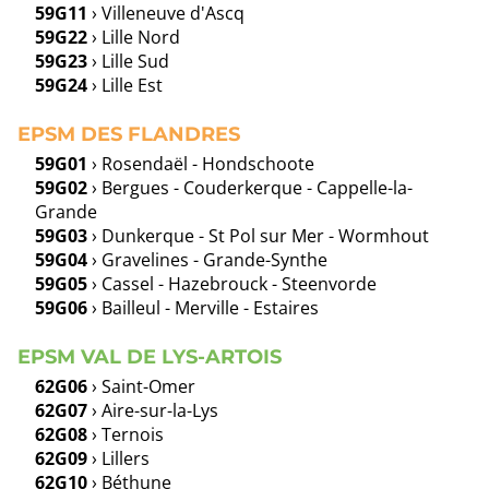
59G11
› Villeneuve d'Ascq
59G22
› Lille Nord
59G23
› Lille Sud
59G24
› Lille Est
EPSM DES FLANDRES
59G01
› Rosendaël - Hondschoote
59G02
› Bergues - Couderkerque - Cappelle-la-
Grande
59G03
› Dunkerque - St Pol sur Mer - Wormhout
59G04
› Gravelines - Grande-Synthe
59G05
› Cassel - Hazebrouck - Steenvorde
59G06
› Bailleul - Merville - Estaires
EPSM VAL DE LYS-ARTOIS
62G06
› Saint-Omer
62G07
› Aire-sur-la-Lys
62G08
› Ternois
62G09
› Lillers
62G10
› Béthune