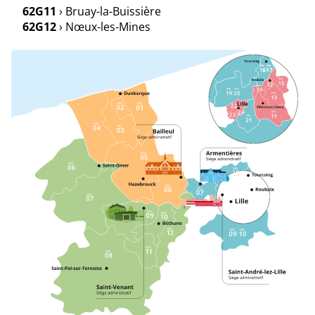
62G11
› Bruay-la-Buissière
62G12
› Nœux-les-Mines