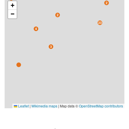
2
+
−
2
23
4
3
Leaflet
|
Wikimedia maps
| Map data ©
OpenStreetMap contributors