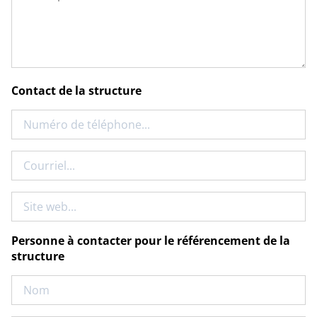
la
structure
Contact de la structure
Numéro
de
téléphone
Courriel
Site
web
Personne à contacter pour le référencement de la
structure
Nom