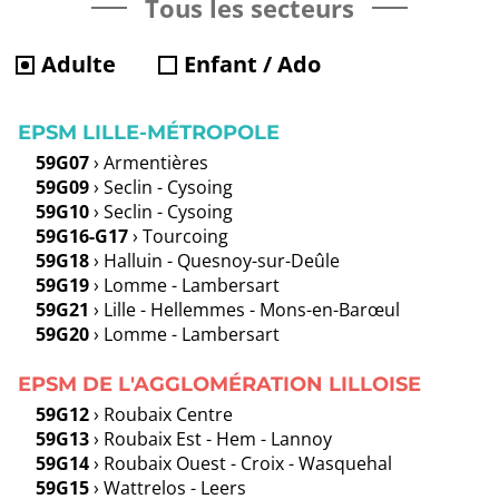
Tous les secteurs
Adulte
Enfant / Ado
EPSM LILLE-MÉTROPOLE
59G07
› Armentières
59G09
› Seclin - Cysoing
59G10
› Seclin - Cysoing
59G16-G17
› Tourcoing
59G18
› Halluin - Quesnoy-sur-Deûle
59G19
› Lomme - Lambersart
59G21
› Lille - Hellemmes - Mons-en-Barœul
59G20
› Lomme - Lambersart
EPSM DE L'AGGLOMÉRATION LILLOISE
59G12
› Roubaix Centre
59G13
› Roubaix Est - Hem - Lannoy
59G14
› Roubaix Ouest - Croix - Wasquehal
59G15
› Wattrelos - Leers