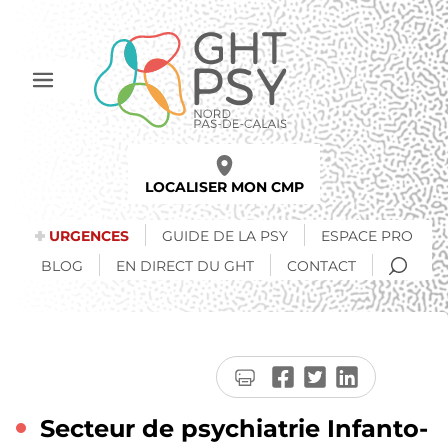
Aller
au
contenu
principal
Afficher
le
menu
LOCALISER MON CMP
URGENCES
GUIDE DE LA PSY
ESPACE PRO
RECH
BLOG
EN DIRECT DU GHT
CONTACT
Imprimer
Partager
Partager
Partager
la
sur
sur
sur
page
Facebook
Twitter
LinkedIn
Secteur de psychiatrie Infanto-