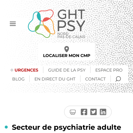
Aller
au
contenu
principal
Afficher
le
menu
LOCALISER MON CMP
URGENCES
GUIDE DE LA PSY
ESPACE PRO
RECH
BLOG
EN DIRECT DU GHT
CONTACT
Imprimer
Partager
Partager
Partager
la
sur
sur
sur
page
Facebook
Twitter
LinkedIn
Secteur de psychiatrie adulte