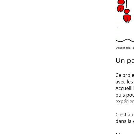
Dessin réalis
Un pa
Ce proje
avec le
Accueill
puis pou
expérien
C'est au
dans la 