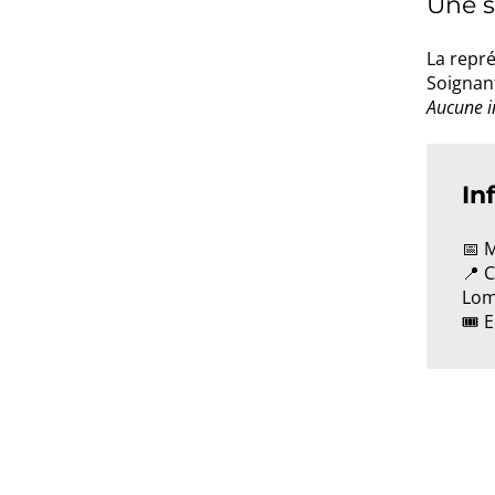
Une s
La repré
Soignant
Aucune in
In
📅 
📍 C
Lom
🎟️ 