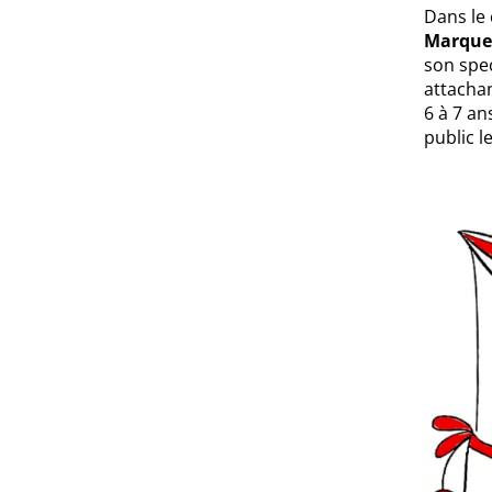
Dans le 
Marquet
son spec
attachan
6 à 7 an
public l