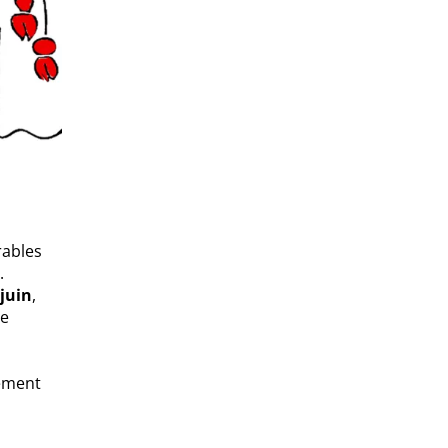
rables
.
 juin
,
ne
nement