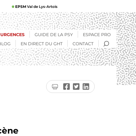
EPSM
Val de Lys-Artois
URGENCES
GUIDE DE LA PSY
ESPACE PRO
RECHERCHE
BLOG
EN DIRECT DU GHT
CONTACT
Imprimer
Partager
Partager
Partager
la
sur
sur
sur
page
Facebook
Twitter
LinkedIn
scène