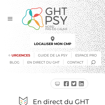
Aller
au
contenu
principal
Afficher
le
menu
LOCALISER MON CMP
URGENCES
GUIDE DE LA PSY
ESPACE PRO
RECH
BLOG
EN DIRECT DU GHT
CONTACT
Imprimer
Partager
Partager
Partager
la
sur
sur
sur
page
Facebook
Twitter
LinkedIn
En direct du GHT