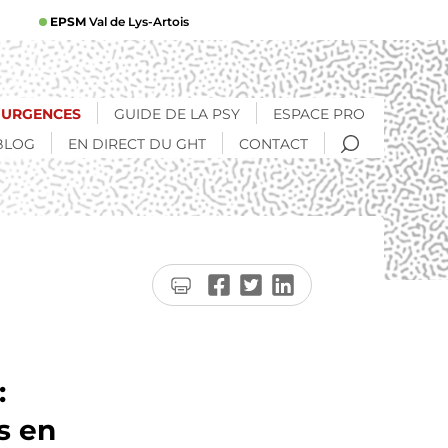
EPSM
Val de Lys-Artois
URGENCES
GUIDE DE LA PSY
ESPACE PRO
RECHERCHE
BLOG
EN DIRECT DU GHT
CONTACT
Imprimer
Partager
Partager
Partager
la
sur
sur
sur
page
Facebook
Twitter
LinkedIn
:
s en