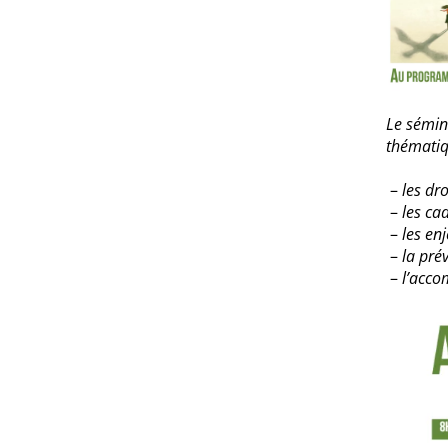
Le sémin
thématiq
les dr
les cad
les en
la pré
l’acco