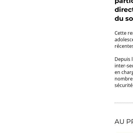
parti
direc
du so
Cette re
adolesce
récentes
Depuis l
inter-se
en charg
nombreu
sécurité
AU P