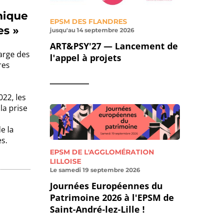
thique
EPSM DES FLANDRES
es »
jusqu'au 14 septembre 2026
ART&PSY'27 — Lancement de
harge des
l'appel à projets
res
22, les
la prise
e la
es.
EPSM DE L'AGGLOMÉRATION
LILLOISE
Le samedi 19 septembre 2026
Journées Européennes du
Patrimoine 2026 à l'EPSM de
Saint-André-lez-Lille !