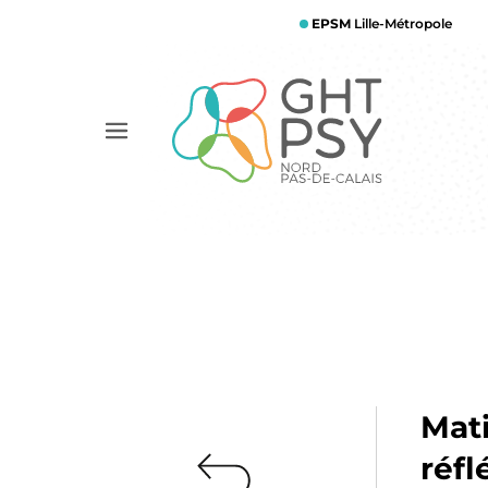
Aller
EPSM
Lille-Métropole
au
contenu
principal
Afficher
le
menu
Mati
réfl