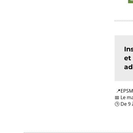
In
et
ad
📍EPSM 
📅 Le ma
🕒 De 9 