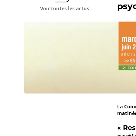
psyc
Voir toutes les actus
La Comm
matinée
« Res