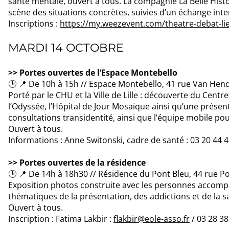
santé mentale, ouvert à tous. La compagnie La Belle Histoi
scène des situations concrètes, suivies d’un échange inter
Inscriptions :
https://my.weezevent.com/theatre-debat-lie
MARDI 14 OCTOBRE
>> Portes ouvertes de l’Espace Montebello
🕒 📍 De 10h à 15h // Espace Montebello, 41 rue Van Hend
Porté par le CHU et la Ville de Lille : découverte du Centr
l’Odyssée, l’Hôpital de Jour Mosaïque ainsi qu’une présen
consultations transidentité, ainsi que l’équipe mobile 
Ouvert à tous.
Informations : Anne Switonski, cadre de santé : 03 20 44 
>> Portes ouvertes de la résidence
🕒 📍 De 14h à 18h30 // Résidence du Pont Bleu, 44 rue Po
Exposition photos construite avec les personnes accomp
thématiques de la présentation, des addictions et de la 
Ouvert à tous.
Inscription : Fatima Lakbir :
flakbir@eole-asso.fr
/ 03 28 3