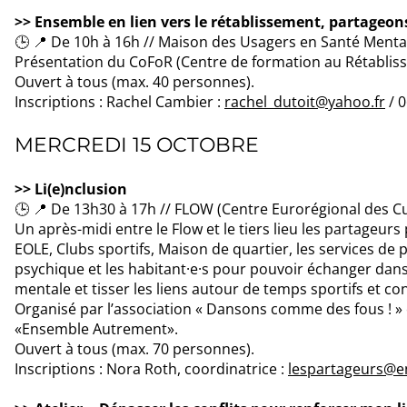
>> Ensemble en lien vers le rétablissement, partageo
🕒 📍 De 10h à 16h // Maison des Usagers en Santé Mental
Présentation du CoFoR (Centre de formation au Rétabliss
Ouvert à tous (max. 40 personnes).
Inscriptions : Rachel Cambier :
rachel_dutoit@yahoo.fr
/ 0
MERCREDI 15 OCTOBRE
>> Li(e)nclusion
🕒 📍 De 13h30 à 17h // FLOW (Centre Eurorégional des Cu
Un après-midi entre le Flow et le tiers lieu les partageurs 
EOLE, Clubs sportifs, Maison de quartier, les services de 
psychique et les habitant·e·s pour pouvoir échanger dans 
mentale et tisser les liens autour de temps sportifs et co
Organisé par l’association « Dansons comme des fous ! » et
«Ensemble Autrement».
Ouvert à tous (max. 70 personnes).
Inscriptions : Nora Roth, coordinatrice :
lespartageurs@e