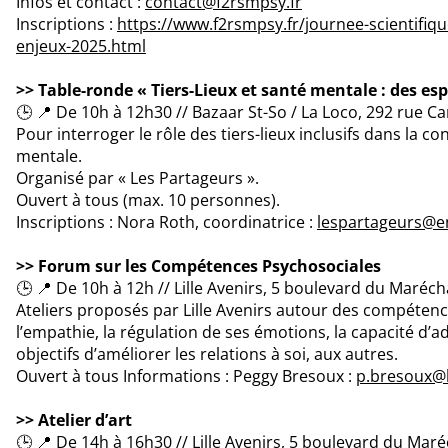
Infos et contact :
contact@f2rsmpsy.fr
Inscriptions :
https://www.f2rsmpsy.fr/journee-scientifiqu
enjeux-2025.html
>> Table-ronde « Tiers-Lieux et santé mentale : des esp
🕒 📍 De 10h à 12h30 // Bazaar St-So / La Loco, 292 rue Ca
Pour interroger le rôle des tiers-lieux inclusifs dans la co
mentale.
Organisé par « Les Partageurs ».
Ouvert à tous (max. 10 personnes).
Inscriptions : Nora Roth, coordinatrice :
lespartageurs@e
>> Forum sur les Compétences Psychosociales
🕒 📍 De 10h à 12h // Lille Avenirs, 5 boulevard du Maréchal
Ateliers proposés par Lille Avenirs autour des compéten
l’empathie, la régulation de ses émotions, la capacité 
objectifs d’améliorer les relations à soi, aux autres.
Ouvert à tous Informations : Peggy Bresoux :
p.bresoux@li
>> Atelier d’art
🕒 📍 De 14h à 16h30 // Lille Avenirs, 5 boulevard du Maréc