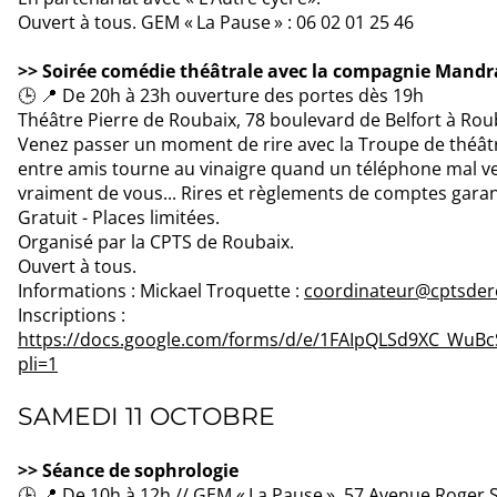
Ouvert à tous. GEM « La Pause » : 06 02 01 25 46
>> Soirée comédie théâtrale avec la compagnie Mandr
🕒 📍 De 20h à 23h ouverture des portes dès 19h
Théâtre Pierre de Roubaix, 78 boulevard de Belfort à Ro
Venez passer un moment de rire avec la Troupe de théâ
entre amis tourne au vinaigre quand un téléphone mal ver
vraiment de vous... Rires et règlements de comptes garan
Gratuit - Places limitées.
Organisé par la CPTS de Roubaix.
Ouvert à tous.
Informations : Mickael Troquette :
coordinateur@cptsdero
Inscriptions :
https://docs.google.com/forms/d/e/1FAIpQLSd9XC_WuB
pli=1
SAMEDI 11 OCTOBRE
>> Séance de sophrologie
🕒 📍 De 10h à 12h // GEM « La Pause », 57 Avenue Roger