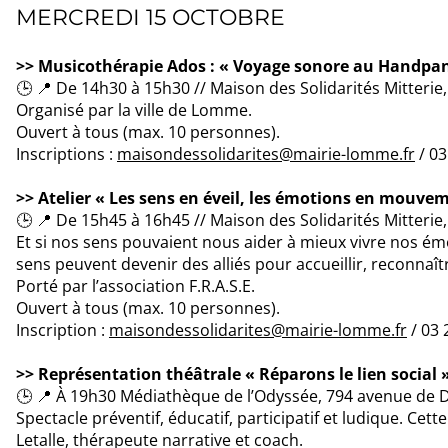
MERCREDI 15 OCTOBRE
>> Musicothérapie Ados : « Voyage sonore au Handpa
🕒 📍 De 14h30 à 15h30 // Maison des Solidarités Mitterie
Organisé par la ville de Lomme.
Ouvert à tous (max. 10 personnes).
Inscriptions :
maisondessolidarites@mairie-lomme.fr
/ 03
>> Atelier « Les sens en éveil, les émotions en mouve
🕒 📍 De 15h45 à 16h45 // Maison des Solidarités Mitteri
Et si nos sens pouvaient nous aider à mieux vivre nos é
sens peuvent devenir des alliés pour accueillir, reconnaît
Porté par l’association F.R.A.S.E.
Ouvert à tous (max. 10 personnes).
Inscription :
maisondessolidarites@mairie-lomme.fr
/ 03 
>> Représentation théâtrale « Réparons le lien social 
🕒 📍 À 19h30 Médiathèque de l’Odyssée, 794 avenue 
Spectacle préventif, éducatif, participatif et ludique. Cet
Letalle, thérapeute narrative et coach.