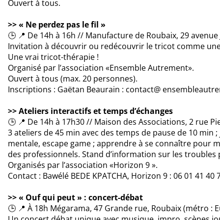
Ouvert à tous.
>> « Ne perdez pas le fil »
🕒 📍 De 14h à 16h // Manufacture de Roubaix, 29 avenue
Invitation à découvrir ou redécouvrir le tricot comme u
Une vrai tricot-thérapie !
Organisé par l’association «Ensemble Autrement».
Ouvert à tous (max. 20 personnes).
Inscriptions : Gaëtan Beaurain : contact@ ensembleautre
>> Ateliers interactifs et temps d’échanges
🕒 📍 De 14h à 17h30 // Maison des Associations, 2 rue P
3 ateliers de 45 min avec des temps de pause de 10 min ; 
mentale, escape game ; apprendre à se connaître pour mi
des professionnels. Stand d’information sur les trouble
Organisés par l’association «Horizon 9 ».
Contact : Bawélé BEDE KPATCHA, Horizon 9 : 06 01 41 40 
>> « Ouf qui peut » : concert-débat
🕒 📍 À 18h Mégarama, 47 Grande rue, Roubaix (métro : 
Un concert débat unique avec musique, impro, scènes jou