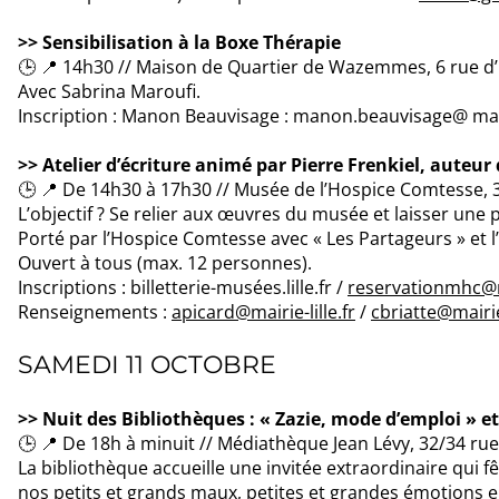
>> Sensibilisation à la Boxe Thérapie
🕒 📍 14h30 // Maison de Quartier de Wazemmes, 6 rue d’E
Avec Sabrina Maroufi.
Inscription : Manon Beauvisage : manon.beauvisage@ ma
>> Atelier d’écriture animé par Pierre Frenkiel, auteur 
🕒 📍 De 14h30 à 17h30 // Musée de l’Hospice Comtesse, 3
L’objectif ? Se relier aux œuvres du musée et laisser une 
Porté par l’Hospice Comtesse avec « Les Partageurs » et
Ouvert à tous (max. 12 personnes).
Inscriptions : billetterie-musées.lille.fr /
reservationmhc@ma
Renseignements :
apicard@mairie-lille.fr
/
cbriatte@mairie-
SAMEDI 11 OCTOBRE
>> Nuit des Bibliothèques : « Zazie, mode d’emploi » 
🕒 📍 De 18h à minuit // Médiathèque Jean Lévy, 32/34 rue 
La bibliothèque accueille une invitée extraordinaire qui f
nos petits et grands maux, petites et grandes émotions en