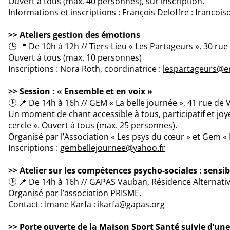
Ouvert à tous (max. 40 personnes), sur inscription.
Informations et inscriptions : François Deloffre :
francois
>> Ateliers gestion des émotions
🕒 📍 De 10h à 12h // Tiers-Lieu « Les Partageurs », 30 rue
Ouvert à tous (max. 10 personnes)
Inscriptions : Nora Roth, coordinatrice :
lespartageurs@e
>> Session : « Ensemble et en voix »
🕒 📍 De 14h à 16h // GEM « La belle journée », 41 rue de 
Un moment de chant accessible à tous, participatif et joyeu
cercle ». Ouvert à tous (max. 25 personnes).
Organisé par l’Association « Les psys du cœur » et Gem « 
Inscriptions :
gembellejournee@yahoo.fr
>> Atelier sur les compétences psycho-sociales : sensi
🕒 📍 De 14h à 16h // GAPAS Vauban, Résidence Alternative
Organisé par l’association PRISME.
Contact : Imane Karfa :
ikarfa@gapas.org
>> Porte ouverte de la Maison Sport Santé suivie d’une s