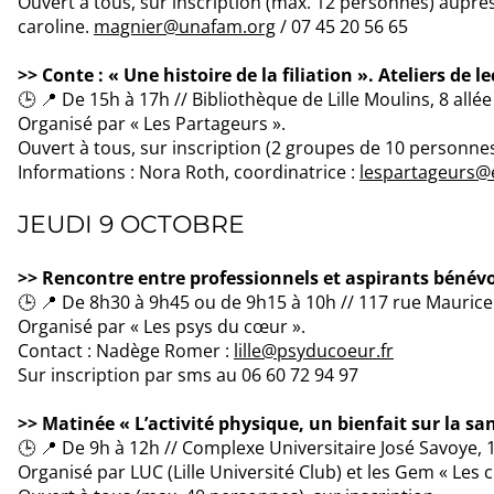
Ouvert à tous, sur inscription (max. 12 personnes) aupr
caroline.
magnier@unafam.org
/ 07 45 20 56 65
>> Conte : « Une histoire de la filiation ». Ateliers de l
🕒 📍 De 15h à 17h // Bibliothèque de Lille Moulins, 8 allée d
Organisé par « Les Partageurs ».
Ouvert à tous, sur inscription (2 groupes de 10 personne
Informations : Nora Roth, coordinatrice :
lespartageurs@
JEUDI 9 OCTOBRE
>> Rencontre entre professionnels et aspirants bénév
🕒 📍 De 8h30 à 9h45 ou de 9h15 à 10h // 117 rue Maurice R
Organisé par « Les psys du cœur ».
Contact : Nadège Romer :
lille@psyducoeur.fr
Sur inscription par sms au 06 60 72 94 97
>> Matinée « L’activité physique, un bienfait sur la s
🕒 📍 De 9h à 12h // Complexe Universitaire José Savoye,
Organisé par LUC (Lille Université Club) et les Gem « Les c