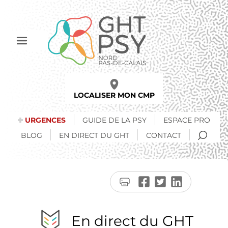
Aller
au
contenu
principal
Afficher
le
menu
LOCALISER MON CMP
URGENCES
GUIDE DE LA PSY
ESPACE PRO
RECH
BLOG
EN DIRECT DU GHT
CONTACT
Imprimer
Partager
Partager
Partager
la
sur
sur
sur
page
Facebook
Twitter
LinkedIn
En direct du GHT