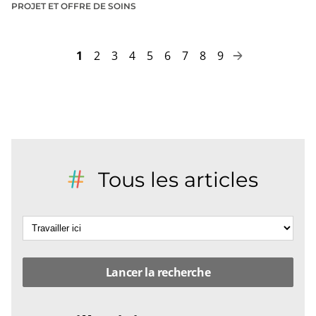
PROJET ET OFFRE DE SOINS
Page
Page
Page
Page
Page
Page
Page
Page
Page
1
2
3
4
5
6
7
8
9
Pagination
Page
suivante
Tous les articles