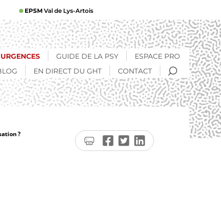
EPSM
Val de Lys-Artois
URGENCES
GUIDE DE LA PSY
ESPACE PRO
RECHERCHE
BLOG
EN DIRECT DU GHT
CONTACT
sation ?
Imprimer
Partager
Partager
Partager
la
sur
sur
sur
page
Facebook
Twitter
LinkedIn