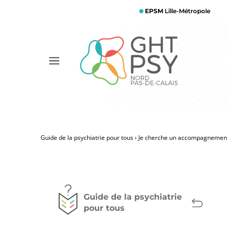
Aller
EPSM
Lille-Métropole
au
contenu
principal
Afficher
le
menu
Guide de la psychiatrie pour tous
Je cherche un accompagnement 
Fil
d'Ariane
Guide de la psychiatrie
pour tous