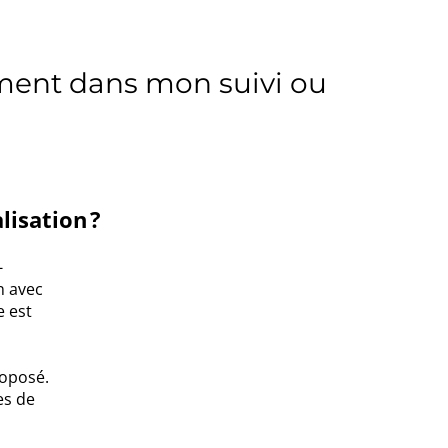
ent dans mon suivi ou
lisation ?
-
n avec
e est
oposé.
es de