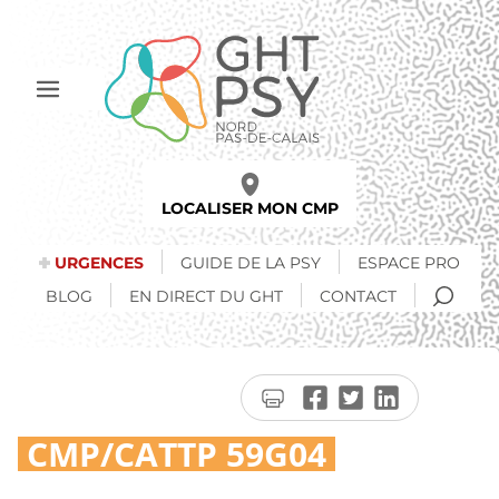
Aller
au
contenu
principal
Afficher
le
menu
LOCALISER MON CMP
URGENCES
GUIDE DE LA PSY
ESPACE PRO
RECH
BLOG
EN DIRECT DU GHT
CONTACT
Imprimer
Partager
Partager
Partager
la
sur
sur
sur
CMP/CATTP 59G04
page
Facebook
Twitter
LinkedIn