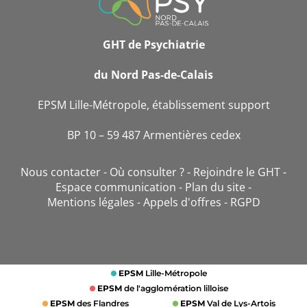
CONTACT
GHT de Psychiatrie
du Nord Pas-de-Calais
EPSM Lille-Métropole, établissement support
BP 10 – 59 487 Armentières cedex
Nous contacter
Où consulter ?
Rejoindre le GHT
Espace communication
Plan du site
Mentions légales
Appels d'offres
RGPD
EPSM
Lille-Métropole
EPSM
de l'agglomération lilloise
EPSM
des Flandres
EPSM
Val de Lys-Artois