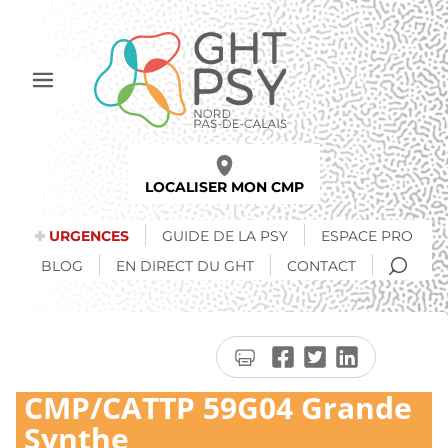
Aller
au
contenu
principal
Afficher
le
menu
LOCALISER MON CMP
URGENCES
GUIDE DE LA PSY
ESPACE PRO
RECH
BLOG
EN DIRECT DU GHT
CONTACT
Imprimer
Partager
Partager
Partager
la
sur
sur
sur
CMP/CATTP 59G04 Grande
page
Facebook
Twitter
LinkedIn
Synthe