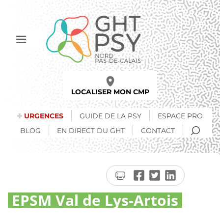
Aller
au
contenu
principal
Afficher
le
menu
LOCALISER MON CMP
URGENCES
GUIDE DE LA PSY
ESPACE PRO
RECH
BLOG
EN DIRECT DU GHT
CONTACT
Imprimer
Partager
Partager
Partager
la
sur
sur
sur
EPSM Val de Lys-Artois
page
Facebook
Twitter
LinkedIn