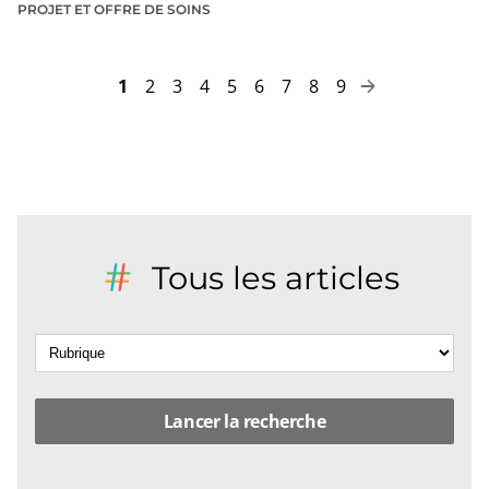
PROJET ET OFFRE DE SOINS
Page
Page
Page
Page
Page
Page
Page
Page
Page
1
2
3
4
5
6
7
8
9
Pagination
Page
suivante
Tous les articles