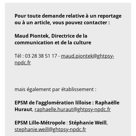
Pour toute demande relative à un reportage
ou à un article, vous pouvez contacter :
Maud Piontek, Directrice de la
communication et de la culture
Tél : 03 28 38 51 17 -
maud.piontek@ghtpsy-
npdc.fr
mais également par établissement :
EPSM de l’agglomération lilloise : Raphaëlle
Huraut
,
raphaelle.huraut@ghtpsy-npdc.fr
EPSM Lille-Métropole
:
Stéphanie Weill
,
stephanie.weill@ghtpsy-npdc.fr