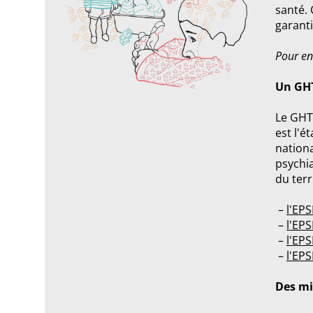
santé. 
garanti
Pour en
Un GHT
Le GHT 
est l'é
nationa
psychi
du terr
l'EPS
l'EPS
l'EP
l'EPS
Des mi