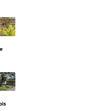
le
ois