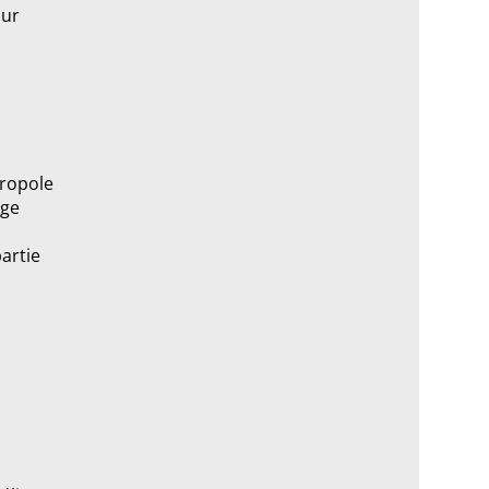
our
tropole
age
artie