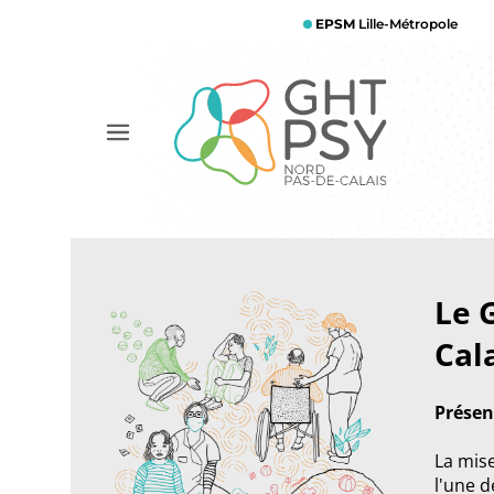
Aller
EPSM
Lille-Métropole
au
contenu
principal
Afficher
le
menu
Le 
Cal
Présen
La mis
l'une 