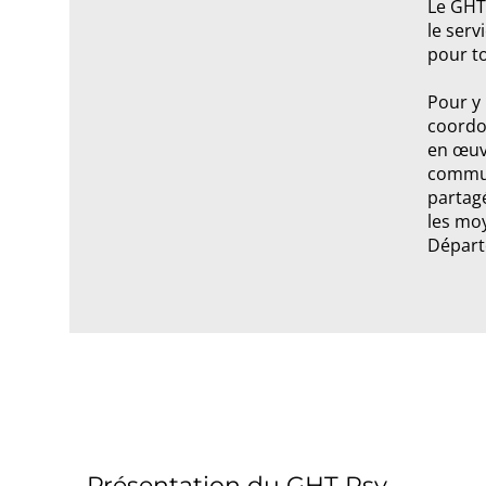
Le GHT
le serv
pour t
Pour y 
coordon
en œuvr
commun
partagé
les mo
Départe
Présentation du GHT Psy