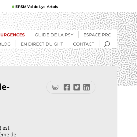
EPSM
Val de Lys-Artois
URGENCES
GUIDE DE LA PSY
ESPACE PRO
RECHERCHE
BLOG
EN DIRECT DU GHT
CONTACT
de-
Imprimer
Partager
Partager
Partager
la
sur
sur
sur
page
Facebook
Twitter
LinkedIn
) est
tème de