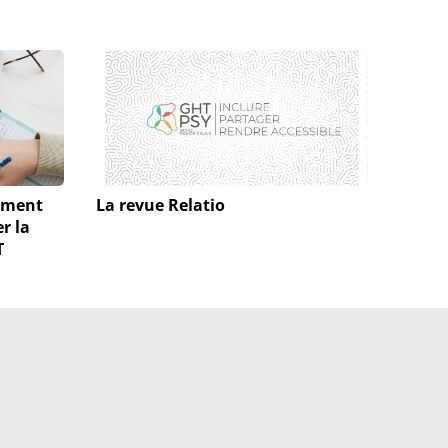
ement
La revue Relatio
r la
T