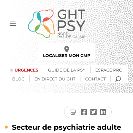
Aller
au
contenu
principal
Afficher
le
menu
LOCALISER MON CMP
URGENCES
GUIDE DE LA PSY
ESPACE PRO
RECH
BLOG
EN DIRECT DU GHT
CONTACT
Imprimer
Partager
Partager
Partager
la
sur
sur
sur
page
Facebook
Twitter
LinkedIn
Secteur de psychiatrie adulte