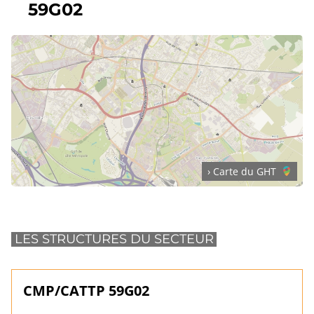
59G02
› Carte du GHT
LES STRUCTURES DU SECTEUR
CMP/CATTP 59G02