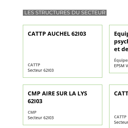
LES STRUCTURES DU SECTEUR
CATTP AUCHEL 62I03
Equi
psych
et de
Équipe
CATTP
EPSM Va
Secteur 62I03
CMP AIRE SUR LA LYS
CATT
62I03
CMP
CATTP
Secteur 62I03
Secteur