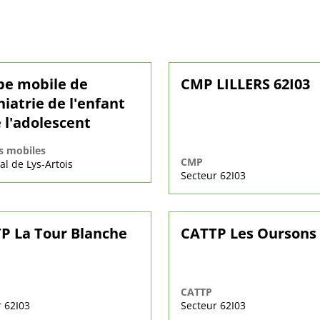
pe mobile de
CMP LILLERS 62I03
iatrie de l'enfant
 l'adolescent
s mobiles
CMP
l de Lys-Artois
Secteur 62I03
P La Tour Blanche
CATTP Les Oursons
CATTP
 62I03
Secteur 62I03