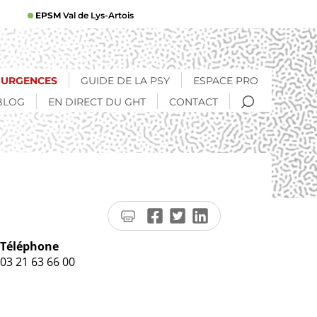
EPSM
Val de Lys-Artois
URGENCES
GUIDE DE LA PSY
ESPACE PRO
RECHERCHE
BLOG
EN DIRECT DU GHT
CONTACT
Imprimer
Partager
Partager
Partager
la
sur
sur
sur
page
Facebook
Twitter
LinkedIn
Téléphone
03 21 63 66 00