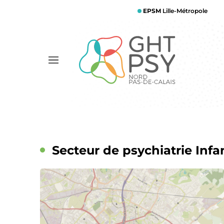
Aller
EPSM
Lille-Métropole
au
contenu
principal
Afficher
le
menu
Secteur de psychiatrie Infa