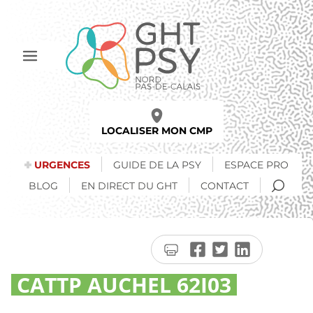
Aller
au
contenu
principal
Afficher
le
menu
LOCALISER MON CMP
URGENCES
GUIDE DE LA PSY
ESPACE PRO
RECH
BLOG
EN DIRECT DU GHT
CONTACT
Imprimer
Partager
Partager
Partager
la
sur
sur
sur
CATTP AUCHEL 62I03
page
Facebook
Twitter
LinkedIn