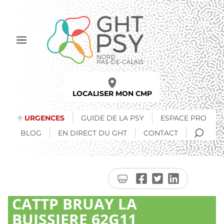
Aller
au
contenu
principal
Afficher
le
menu
LOCALISER MON CMP
URGENCES
GUIDE DE LA PSY
ESPACE PRO
RECH
BLOG
EN DIRECT DU GHT
CONTACT
Imprimer
Partager
Partager
Partager
la
sur
sur
sur
CATTP BRUAY LA
page
Facebook
Twitter
LinkedIn
BUISSIERE 62G11