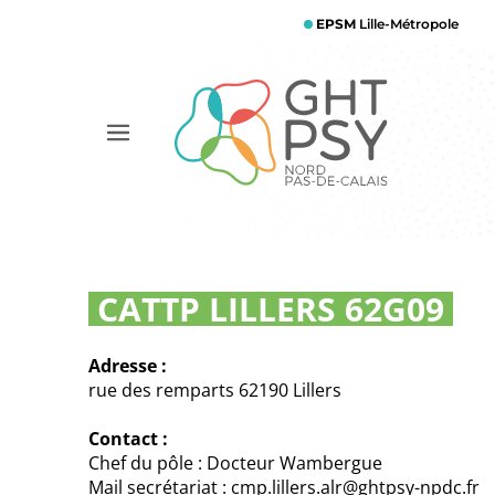
Aller
EPSM
Lille-Métropole
au
contenu
principal
Afficher
le
menu
CATTP LILLERS 62G09
Adresse :
rue des remparts 62190 Lillers
Contact :
Chef du pôle : Docteur Wambergue
Mail secrétariat : cmp.lillers.alr@ghtpsy-npdc.fr