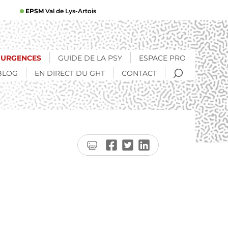
EPSM
Val de Lys-Artois
URGENCES
GUIDE DE LA PSY
ESPACE PRO
RECHERCHE
BLOG
EN DIRECT DU GHT
CONTACT
Imprimer
Partager
Partager
Partager
la
sur
sur
sur
page
Facebook
Twitter
LinkedIn