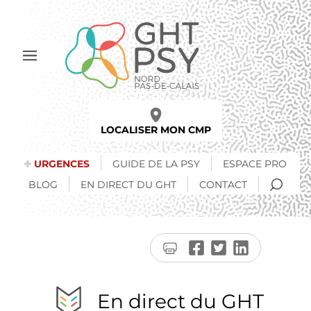
Aller
au
contenu
principal
Afficher
le
menu
LOCALISER MON CMP
URGENCES
GUIDE DE LA PSY
ESPACE PRO
RECH
BLOG
EN DIRECT DU GHT
CONTACT
Imprimer
Partager
Partager
Partager
la
sur
sur
sur
page
Facebook
Twitter
LinkedIn
En direct du GHT