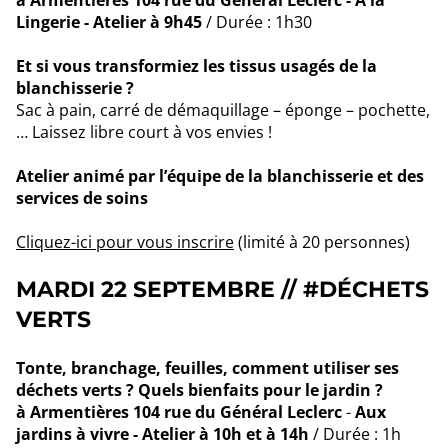
à Armentières
104 rue du Général Leclerc - A la
Lingerie -
Atelier à 9h45
/ Durée : 1h30
Et si vous transformiez les tissus usagés de la
blanchisserie ?
Sac à pain, carré de démaquillage – éponge – pochette,
… Laissez libre court à vos envies !
Atelier animé par l’équipe de la blanchisserie et des
services de soins
Cliquez-ici pour vous inscrire
(limité à 20 personnes)
MARDI 22 SEPTEMBRE
// #DÉCHETS
VERTS
Tonte, branchage, feuilles, comment utiliser ses
déchets verts ? Quels bienfaits pour le jardin ?
à Armentières 104 rue du Général Leclerc
-
Aux
jardins à vivre -
Atelier à 10h et à 14h
/ Durée : 1h