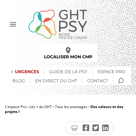
Aller
au
contenu
principal
Afficher
le
menu
LOCALISER MON CMP
URGENCES
GUIDE DE LA PSY
ESPACE PRO
RECH
BLOG
EN DIRECT DU GHT
CONTACT
L'espace Pro
Les + du GHT
Tous les avantages
Des valeurs et des
projets !
Fil
d'Ariane
Imprimer
Partager
Partager
Partager
la
sur
sur
sur