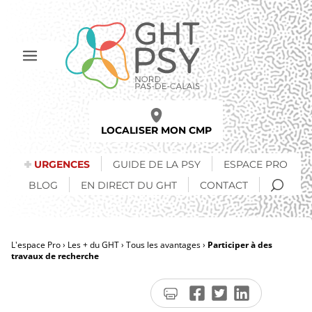
Aller
au
contenu
principal
Afficher
le
menu
LOCALISER MON CMP
URGENCES
GUIDE DE LA PSY
ESPACE PRO
RECH
BLOG
EN DIRECT DU GHT
CONTACT
L'espace Pro
Les + du GHT
Tous les avantages
Participer à des
travaux de recherche
Fil
d'Ariane
Imprimer
Partager
Partager
Partager
la
sur
sur
sur