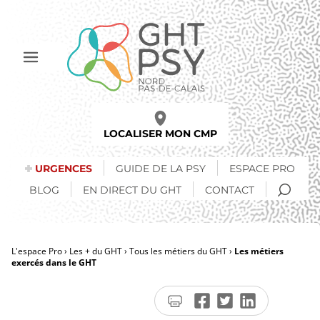
Aller
au
contenu
principal
Afficher
le
menu
LOCALISER MON CMP
URGENCES
GUIDE DE LA PSY
ESPACE PRO
RECH
BLOG
EN DIRECT DU GHT
CONTACT
L'espace Pro
Les + du GHT
Tous les métiers du GHT
Les métiers
exercés dans le GHT
Fil
d'Ariane
Imprimer
Partager
Partager
Partager
la
sur
sur
sur