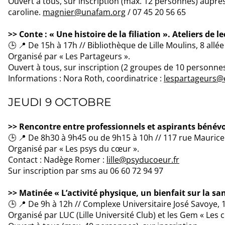
Ouvert à tous, sur inscription (max. 12 personnes) aupr
caroline.
magnier@unafam.org
/ 07 45 20 56 65
>> Conte : « Une histoire de la filiation ». Ateliers de l
🕒 📍 De 15h à 17h // Bibliothèque de Lille Moulins, 8 allée d
Organisé par « Les Partageurs ».
Ouvert à tous, sur inscription (2 groupes de 10 personne
Informations : Nora Roth, coordinatrice :
lespartageurs@
JEUDI 9 OCTOBRE
>> Rencontre entre professionnels et aspirants bénév
🕒 📍 De 8h30 à 9h45 ou de 9h15 à 10h // 117 rue Maurice R
Organisé par « Les psys du cœur ».
Contact : Nadège Romer :
lille@psyducoeur.fr
Sur inscription par sms au 06 60 72 94 97
>> Matinée « L’activité physique, un bienfait sur la s
🕒 📍 De 9h à 12h // Complexe Universitaire José Savoye,
Organisé par LUC (Lille Université Club) et les Gem « Les c