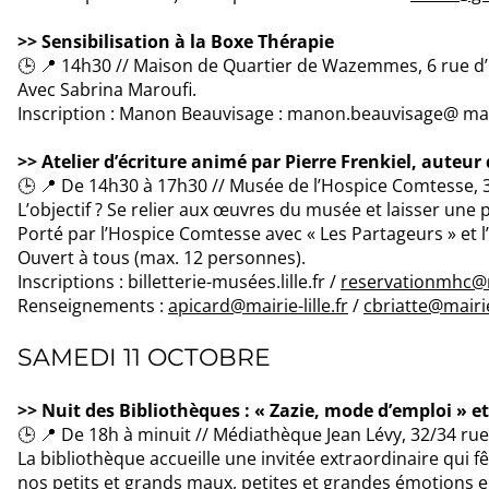
>> Sensibilisation à la Boxe Thérapie
🕒 📍 14h30 // Maison de Quartier de Wazemmes, 6 rue d’E
Avec Sabrina Maroufi.
Inscription : Manon Beauvisage : manon.beauvisage@ ma
>> Atelier d’écriture animé par Pierre Frenkiel, auteur 
🕒 📍 De 14h30 à 17h30 // Musée de l’Hospice Comtesse, 3
L’objectif ? Se relier aux œuvres du musée et laisser une 
Porté par l’Hospice Comtesse avec « Les Partageurs » et
Ouvert à tous (max. 12 personnes).
Inscriptions : billetterie-musées.lille.fr /
reservationmhc@ma
Renseignements :
apicard@mairie-lille.fr
/
cbriatte@mairie-
SAMEDI 11 OCTOBRE
>> Nuit des Bibliothèques : « Zazie, mode d’emploi » 
🕒 📍 De 18h à minuit // Médiathèque Jean Lévy, 32/34 rue 
La bibliothèque accueille une invitée extraordinaire qui f
nos petits et grands maux, petites et grandes émotions en