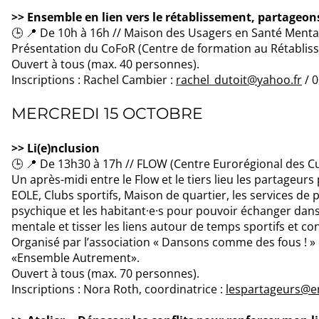
>> Ensemble en lien vers le rétablissement, partageo
🕒 📍 De 10h à 16h // Maison des Usagers en Santé Mental
Présentation du CoFoR (Centre de formation au Rétabliss
Ouvert à tous (max. 40 personnes).
Inscriptions : Rachel Cambier :
rachel_dutoit@yahoo.fr
/ 0
MERCREDI 15 OCTOBRE
>> Li(e)nclusion
🕒 📍 De 13h30 à 17h // FLOW (Centre Eurorégional des Cu
Un après-midi entre le Flow et le tiers lieu les partageurs 
EOLE, Clubs sportifs, Maison de quartier, les services de 
psychique et les habitant·e·s pour pouvoir échanger dans 
mentale et tisser les liens autour de temps sportifs et co
Organisé par l’association « Dansons comme des fous ! » et
«Ensemble Autrement».
Ouvert à tous (max. 70 personnes).
Inscriptions : Nora Roth, coordinatrice :
lespartageurs@e