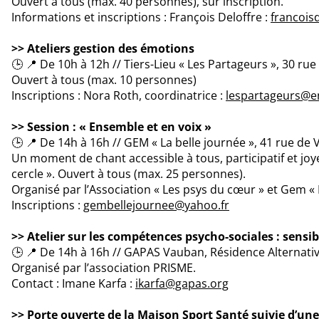
Ouvert à tous (max. 40 personnes), sur inscription.
Informations et inscriptions : François Deloffre :
francois
>> Ateliers gestion des émotions
🕒 📍 De 10h à 12h // Tiers-Lieu « Les Partageurs », 30 rue
Ouvert à tous (max. 10 personnes)
Inscriptions : Nora Roth, coordinatrice :
lespartageurs@e
>> Session : « Ensemble et en voix »
🕒 📍 De 14h à 16h // GEM « La belle journée », 41 rue de 
Un moment de chant accessible à tous, participatif et joyeu
cercle ». Ouvert à tous (max. 25 personnes).
Organisé par l’Association « Les psys du cœur » et Gem « 
Inscriptions :
gembellejournee@yahoo.fr
>> Atelier sur les compétences psycho-sociales : sensi
🕒 📍 De 14h à 16h // GAPAS Vauban, Résidence Alternative
Organisé par l’association PRISME.
Contact : Imane Karfa :
ikarfa@gapas.org
>> Porte ouverte de la Maison Sport Santé suivie d’une s