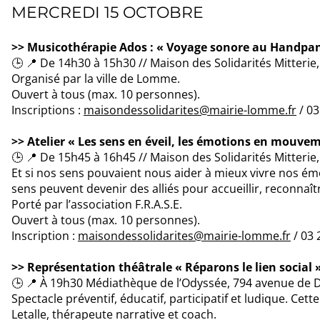
MERCREDI 15 OCTOBRE
>> Musicothérapie Ados : « Voyage sonore au Handpa
🕒 📍 De 14h30 à 15h30 // Maison des Solidarités Mitterie
Organisé par la ville de Lomme.
Ouvert à tous (max. 10 personnes).
Inscriptions :
maisondessolidarites@mairie-lomme.fr
/ 03
>> Atelier « Les sens en éveil, les émotions en mouve
🕒 📍 De 15h45 à 16h45 // Maison des Solidarités Mitteri
Et si nos sens pouvaient nous aider à mieux vivre nos é
sens peuvent devenir des alliés pour accueillir, reconnaît
Porté par l’association F.R.A.S.E.
Ouvert à tous (max. 10 personnes).
Inscription :
maisondessolidarites@mairie-lomme.fr
/ 03 
>> Représentation théâtrale « Réparons le lien social 
🕒 📍 À 19h30 Médiathèque de l’Odyssée, 794 avenue 
Spectacle préventif, éducatif, participatif et ludique. Cet
Letalle, thérapeute narrative et coach.