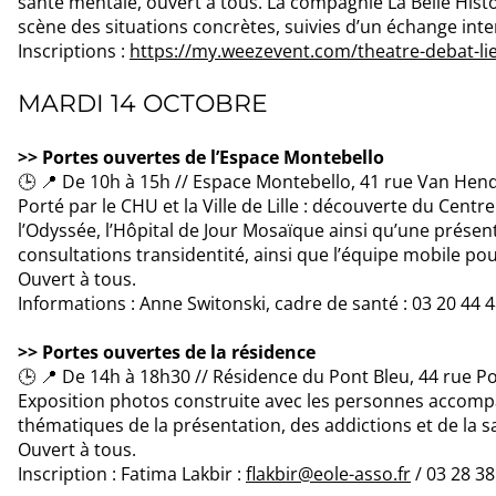
santé mentale, ouvert à tous. La compagnie La Belle Histoi
scène des situations concrètes, suivies d’un échange inter
Inscriptions :
https://my.weezevent.com/theatre-debat-lie
MARDI 14 OCTOBRE
>> Portes ouvertes de l’Espace Montebello
🕒 📍 De 10h à 15h // Espace Montebello, 41 rue Van Hend
Porté par le CHU et la Ville de Lille : découverte du Centr
l’Odyssée, l’Hôpital de Jour Mosaïque ainsi qu’une présen
consultations transidentité, ainsi que l’équipe mobile 
Ouvert à tous.
Informations : Anne Switonski, cadre de santé : 03 20 44 
>> Portes ouvertes de la résidence
🕒 📍 De 14h à 18h30 // Résidence du Pont Bleu, 44 rue Po
Exposition photos construite avec les personnes accomp
thématiques de la présentation, des addictions et de la 
Ouvert à tous.
Inscription : Fatima Lakbir :
flakbir@eole-asso.fr
/ 03 28 3