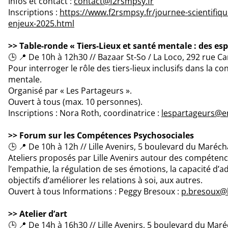
Infos et contact :
contact@f2rsmpsy.fr
Inscriptions :
https://www.f2rsmpsy.fr/journee-scientifiqu
enjeux-2025.html
>> Table-ronde « Tiers-Lieux et santé mentale : des esp
🕒 📍 De 10h à 12h30 // Bazaar St-So / La Loco, 292 rue Ca
Pour interroger le rôle des tiers-lieux inclusifs dans la co
mentale.
Organisé par « Les Partageurs ».
Ouvert à tous (max. 10 personnes).
Inscriptions : Nora Roth, coordinatrice :
lespartageurs@e
>> Forum sur les Compétences Psychosociales
🕒 📍 De 10h à 12h // Lille Avenirs, 5 boulevard du Maréchal
Ateliers proposés par Lille Avenirs autour des compéten
l’empathie, la régulation de ses émotions, la capacité 
objectifs d’améliorer les relations à soi, aux autres.
Ouvert à tous Informations : Peggy Bresoux :
p.bresoux@li
>> Atelier d’art
🕒 📍 De 14h à 16h30 // Lille Avenirs, 5 boulevard du Maréc