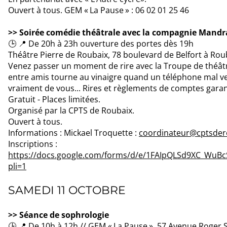
Ouvert à tous. GEM « La Pause » : 06 02 01 25 46
>> Soirée comédie théâtrale avec la compagnie Mandr
🕒 📍 De 20h à 23h ouverture des portes dès 19h
Théâtre Pierre de Roubaix, 78 boulevard de Belfort à Ro
Venez passer un moment de rire avec la Troupe de théâ
entre amis tourne au vinaigre quand un téléphone mal ver
vraiment de vous... Rires et règlements de comptes garan
Gratuit - Places limitées.
Organisé par la CPTS de Roubaix.
Ouvert à tous.
Informations : Mickael Troquette :
coordinateur@cptsdero
Inscriptions :
https://docs.google.com/forms/d/e/1FAIpQLSd9XC_WuB
pli=1
SAMEDI 11 OCTOBRE
>> Séance de sophrologie
🕒 📍 De 10h à 12h // GEM « La Pause », 57 Avenue Roger