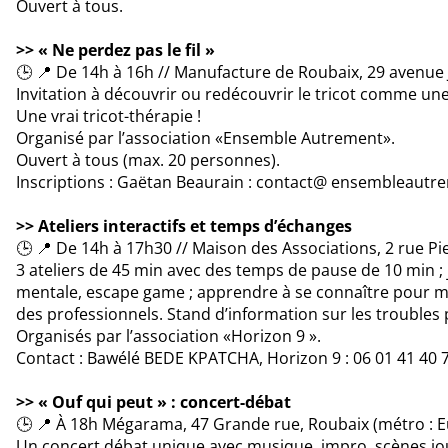
Ouvert à tous.
>> « Ne perdez pas le fil »
🕒 📍 De 14h à 16h // Manufacture de Roubaix, 29 avenue
Invitation à découvrir ou redécouvrir le tricot comme u
Une vrai tricot-thérapie !
Organisé par l’association «Ensemble Autrement».
Ouvert à tous (max. 20 personnes).
Inscriptions : Gaëtan Beaurain : contact@ ensembleautre
>> Ateliers interactifs et temps d’échanges
🕒 📍 De 14h à 17h30 // Maison des Associations, 2 rue P
3 ateliers de 45 min avec des temps de pause de 10 min ; 
mentale, escape game ; apprendre à se connaître pour mi
des professionnels. Stand d’information sur les trouble
Organisés par l’association «Horizon 9 ».
Contact : Bawélé BEDE KPATCHA, Horizon 9 : 06 01 41 40 
>> « Ouf qui peut » : concert-débat
🕒 📍 À 18h Mégarama, 47 Grande rue, Roubaix (métro : 
Un concert débat unique avec musique, impro, scènes jou