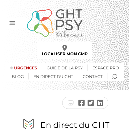
Aller
au
contenu
principal
Afficher
le
menu
LOCALISER MON CMP
URGENCES
GUIDE DE LA PSY
ESPACE PRO
RECH
BLOG
EN DIRECT DU GHT
CONTACT
Imprimer
Partager
Partager
Partager
la
sur
sur
sur
page
Facebook
Twitter
LinkedIn
En direct du GHT