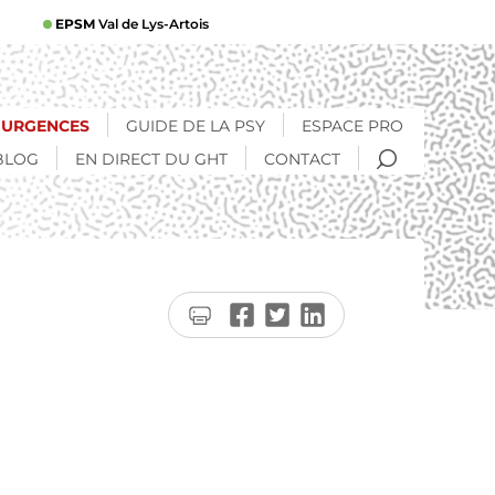
EPSM
Val de Lys-Artois
URGENCES
GUIDE DE LA PSY
ESPACE PRO
RECHERCHE
BLOG
EN DIRECT DU GHT
CONTACT
Imprimer
Partager
Partager
Partager
la
sur
sur
sur
page
Facebook
Twitter
LinkedIn