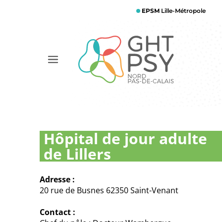
Aller
EPSM
Lille-Métropole
au
contenu
principal
Afficher
le
menu
Hôpital de jour adulte
de Lillers
Adresse :
20 rue de Busnes 62350 Saint-Venant
Contact :