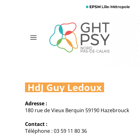
Aller
EPSM
Lille-Métropole
au
contenu
principal
Afficher
le
menu
HdJ Guy Ledoux
Adresse :
180 rue de Vieux Berquin 59190 Hazebrouck
Contact :
Téléphone : 03 59 11 80 36