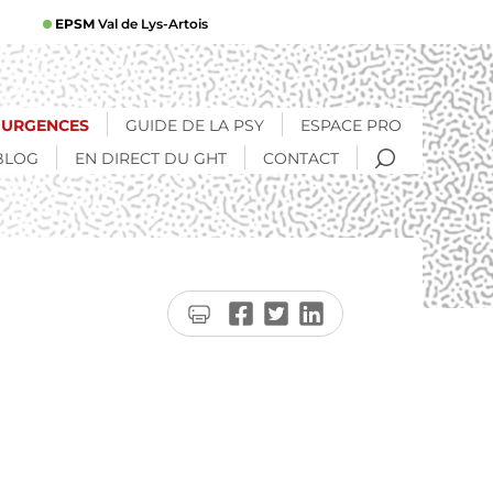
EPSM
Val de Lys-Artois
URGENCES
GUIDE DE LA PSY
ESPACE PRO
RECHERCHE
BLOG
EN DIRECT DU GHT
CONTACT
Imprimer
Partager
Partager
Partager
la
sur
sur
sur
page
Facebook
Twitter
LinkedIn