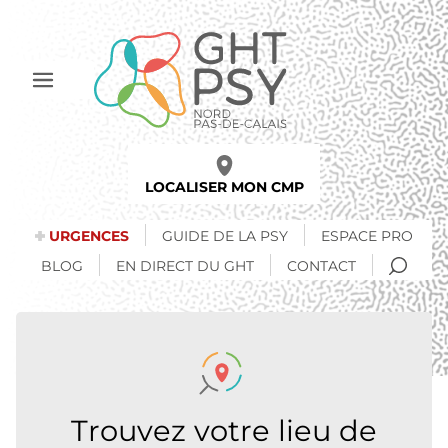
Aller
au
contenu
principal
Afficher
le
menu
LOCALISER MON CMP
URGENCES
GUIDE DE LA PSY
ESPACE PRO
RECH
BLOG
EN DIRECT DU GHT
CONTACT
Trouvez votre lieu de